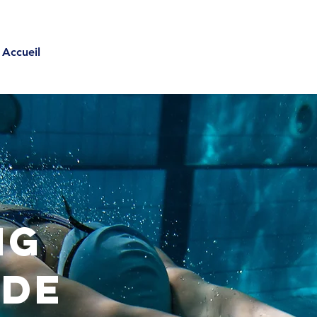
Accueil
Adhésion
Horaires
Calendrier et Résul
NG
 DE