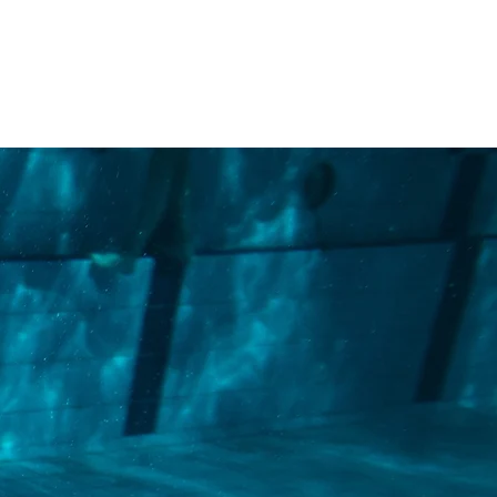
tats
Actualités
RCF