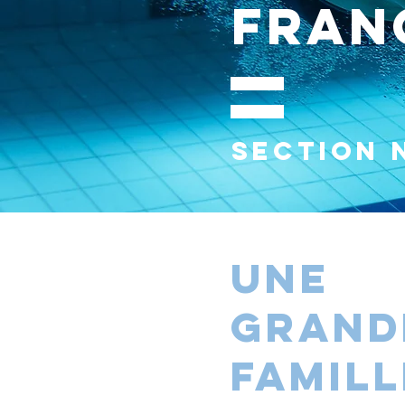
Fran
Section 
une
grand
famill